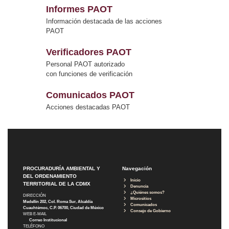
Informes PAOT
Información destacada de las acciones
PAOT
Verificadores PAOT
Personal PAOT autorizado
con funciones de verificación
Comunicados PAOT
Acciones destacadas PAOT
PROCURADURÍA AMBIENTAL Y
Navegación
DEL ORDENAMIENTO
Inicio
TERRITORIAL DE LA CDMX
Denuncia
¿Quiénes somos?
DIRECCIÓN
Micrositios
Medellín 202, Col. Roma Sur, Alcaldía
Comunicados
Cuauhtémoc, C.P. 06700, Ciudad de México
Consejo de Gobierno
WEB E-MAIL
Correo Institucional
TELÉFONO