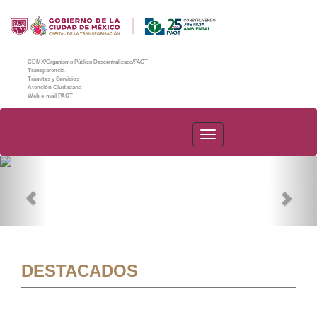
CDMX/Organismo Público Descentralizado/PAOT
Transparencia
Trámites y Servicios
Atención Ciudadana
Web e-mail PAOT
PAOT
Previous
Nex
DESTACADOS