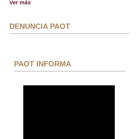
Ver más
DENUNCIA PAOT
PAOT INFORMA