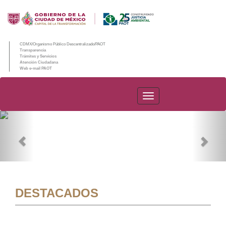
CDMX/Organismo Público Descentralizado/PAOT
Transparencia
Trámites y Servicios
Atención Ciudadana
Web e-mail PAOT
PAOT
Previous
Nex
DESTACADOS