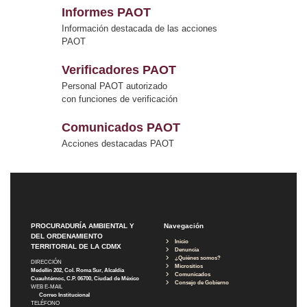
Informes PAOT
Información destacada de las acciones
PAOT
Verificadores PAOT
Personal PAOT autorizado
con funciones de verificación
Comunicados PAOT
Acciones destacadas PAOT
PROCURADURÍA AMBIENTAL Y
Navegación
DEL ORDENAMIENTO
Inicio
TERRITORIAL DE LA CDMX
Denuncia
¿Quiénes somos?
DIRECCIÓN
Micrositios
Medellín 202, Col. Roma Sur, Alcaldía
Comunicados
Cuauhtémoc, C.P. 06700, Ciudad de México
Consejo de Gobierno
WEB E-MAIL
Correo Institucional
TELÉFONO