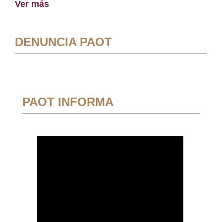
Ver más
DENUNCIA PAOT
PAOT INFORMA