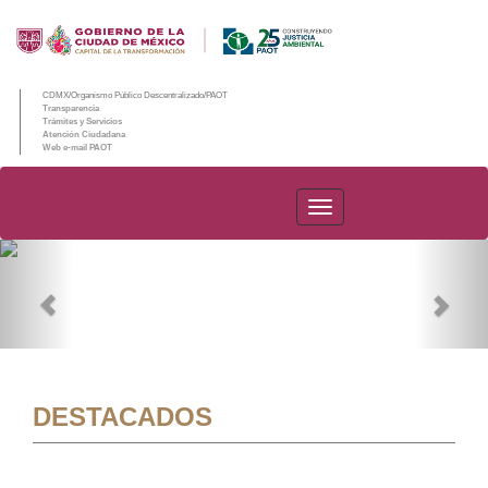
CDMX/Organismo Público Descentralizado/PAOT
Transparencia
Trámites y Servicios
Atención Ciudadana
Web e-mail PAOT
PAOT
Previous
Nex
DESTACADOS