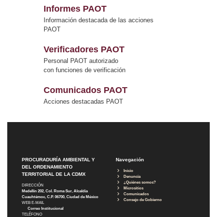
Informes PAOT
Información destacada de las acciones
PAOT
Verificadores PAOT
Personal PAOT autorizado
con funciones de verificación
Comunicados PAOT
Acciones destacadas PAOT
PROCURADURÍA AMBIENTAL Y
Navegación
DEL ORDENAMIENTO
Inicio
TERRITORIAL DE LA CDMX
Denuncia
¿Quiénes somos?
DIRECCIÓN
Micrositios
Medellín 202, Col. Roma Sur, Alcaldía
Comunicados
Cuauhtémoc, C.P. 06700, Ciudad de México
Consejo de Gobierno
WEB E-MAIL
Correo Institucional
TELÉFONO