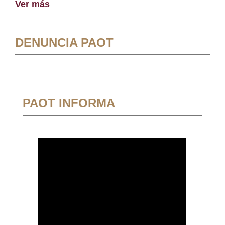
Ver más
DENUNCIA PAOT
PAOT INFORMA