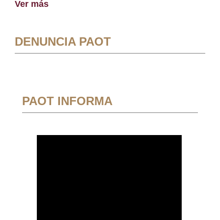
Ver más
DENUNCIA PAOT
PAOT INFORMA