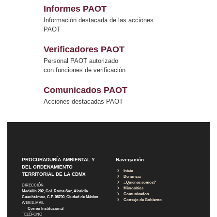
Informes PAOT
Información destacada de las acciones
PAOT
Verificadores PAOT
Personal PAOT autorizado
con funciones de verificación
Comunicados PAOT
Acciones destacadas PAOT
PROCURADURÍA AMBIENTAL Y
Navegación
DEL ORDENAMIENTO
Inicio
TERRITORIAL DE LA CDMX
Denuncia
¿Quiénes somos?
DIRECCIÓN
Micrositios
Medellín 202, Col. Roma Sur, Alcaldía
Comunicados
Cuauhtémoc, C.P. 06700, Ciudad de México
Consejo de Gobierno
WEB E-MAIL
Correo Institucional
TELÉFONO