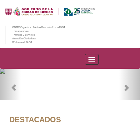
CDMX/Organismo Público Descentralizado/PAOT
Transparencia
Trámites y Servicios
Atención Ciudadana
Web e-mail PAOT
PAOT
Previous
Nex
DESTACADOS