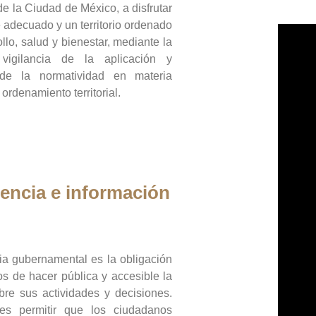
de la Ciudad de México, a disfrutar
 adecuado y un territorio ordenado
llo, salud y bienestar, mediante la
vigilancia de la aplicación y
 de la normatividad en materia
 ordenamiento territorial.
encia e información
ia gubernamental es la obligación
os de hacer pública y accesible la
bre sus actividades y decisiones.
es permitir que los ciudadanos