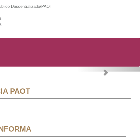
lico Descentralizado/PAOT
s
a
Next
IA PAOT
INFORMA