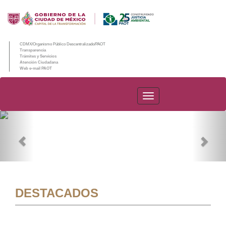
CDMX/Organismo Público Descentralizado/PAOT
Transparencia
Trámites y Servicios
Atención Ciudadana
Web e-mail PAOT
PAOT
Previous
Nex
DESTACADOS