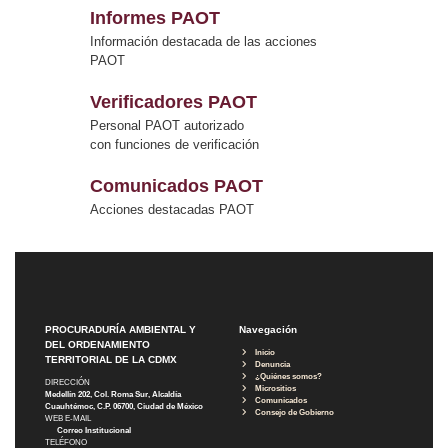
Informes PAOT
Información destacada de las acciones
PAOT
Verificadores PAOT
Personal PAOT autorizado
con funciones de verificación
Comunicados PAOT
Acciones destacadas PAOT
PROCURADURÍA AMBIENTAL Y
Navegación
DEL ORDENAMIENTO
Inicio
TERRITORIAL DE LA CDMX
Denuncia
¿Quiénes somos?
DIRECCIÓN
Micrositios
Medellín 202, Col. Roma Sur, Alcaldía
Comunicados
Cuauhtémoc, C.P. 06700, Ciudad de México
Consejo de Gobierno
WEB E-MAIL
Correo Institucional
TELÉFONO