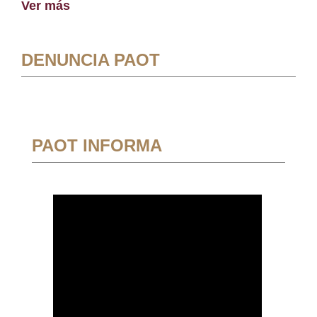
Ver más
DENUNCIA PAOT
PAOT INFORMA