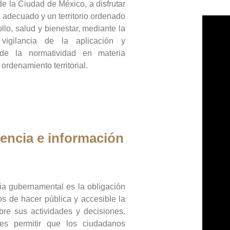
de la Ciudad de México, a disfrutar
 adecuado y un territorio ordenado
llo, salud y bienestar, mediante la
vigilancia de la aplicación y
 de la normatividad en materia
 ordenamiento territorial.
encia e información
ia gubernamental es la obligación
os de hacer pública y accesible la
bre sus actividades y decisiones.
es permitir que los ciudadanos