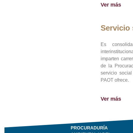
Ver más
Servicio 
Es consolid
interinstituci
imparten carre
de la Procura
servicio socia
PAOT ofrece.
Ver más
PROCURADURÍA