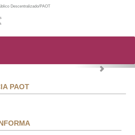
lico Descentralizado/PAOT
s
a
Next
IA PAOT
INFORMA