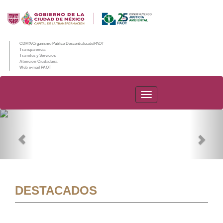
CDMX/Organismo Público Descentralizado/PAOT
Transparencia
Trámites y Servicios
Atención Ciudadana
Web e-mail PAOT
PAOT
Previous
Nex
DESTACADOS