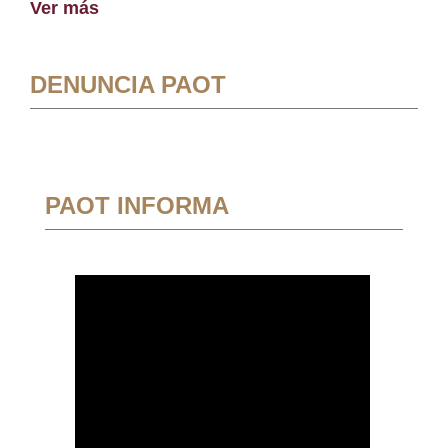
Ver más
DENUNCIA PAOT
PAOT INFORMA