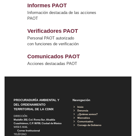
Informes PAOT
Información destacada de las acciones
PAOT
Verificadores PAOT
Personal PAOT autorizado
con funciones de verificación
Comunicados PAOT
Acciones destacadas PAOT
PROCURADURÍA AMBIENTAL Y
Navegación
DEL ORDENAMIENTO
Inicio
TERRITORIAL DE LA CDMX
Denuncia
¿Quiénes somos?
DIRECCIÓN
Micrositios
Medellín 202, Col. Roma Sur, Alcaldía
Comunicados
Cuauhtémoc, C.P. 06700, Ciudad de México
Consejo de Gobierno
WEB E-MAIL
Correo Institucional
TELÉFONO