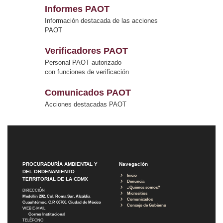
Informes PAOT
Información destacada de las acciones
PAOT
Verificadores PAOT
Personal PAOT autorizado
con funciones de verificación
Comunicados PAOT
Acciones destacadas PAOT
PROCURADURÍA AMBIENTAL Y
Navegación
DEL ORDENAMIENTO
Inicio
TERRITORIAL DE LA CDMX
Denuncia
¿Quiénes somos?
DIRECCIÓN
Micrositios
Medellín 202, Col. Roma Sur, Alcaldía
Comunicados
Cuauhtémoc, C.P. 06700, Ciudad de México
Consejo de Gobierno
WEB E-MAIL
Correo Institucional
TELÉFONO