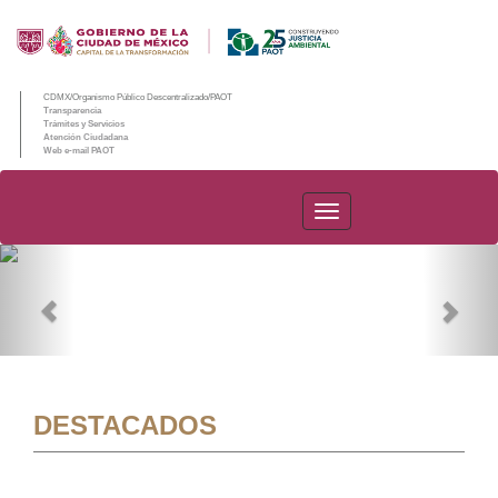
CDMX/Organismo Público Descentralizado/PAOT
Transparencia
Trámites y Servicios
Atención Ciudadana
Web e-mail PAOT
PAOT
Previous
Nex
DESTACADOS