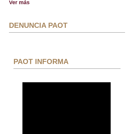
Ver más
DENUNCIA PAOT
PAOT INFORMA