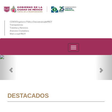
CDMX/Organismo Público Descentralizado/PAOT
Transparencia
Trámites y Servicios
Atención Ciudadana
Web e-mail PAOT
PAOT
Previous
Nex
DESTACADOS