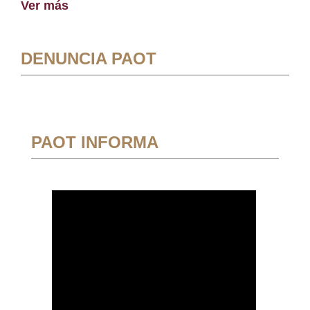
Ver más
DENUNCIA PAOT
PAOT INFORMA