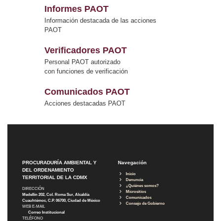
Informes PAOT
Información destacada de las acciones
PAOT
Verificadores PAOT
Personal PAOT autorizado
con funciones de verificación
Comunicados PAOT
Acciones destacadas PAOT
PROCURADURÍA AMBIENTAL Y
Navegación
DEL ORDENAMIENTO
Inicio
TERRITORIAL DE LA CDMX
Denuncia
¿Quiénes somos?
DIRECCIÓN
Micrositios
Medellín 202, Col. Roma Sur, Alcaldía
Comunicados
Cuauhtémoc, C.P. 06700, Ciudad de México
Consejo de Gobierno
WEB E-MAIL
Correo Institucional
TELÉFONO