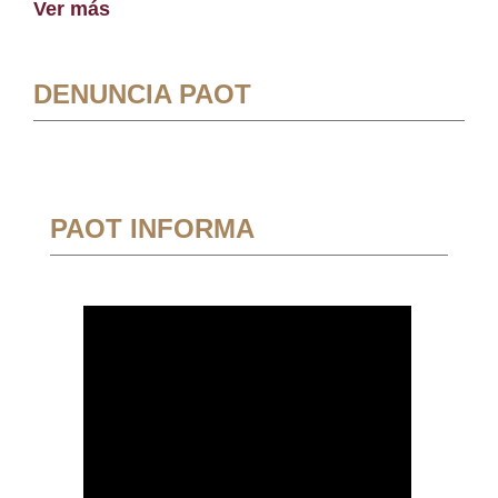
Ver más
DENUNCIA PAOT
PAOT INFORMA