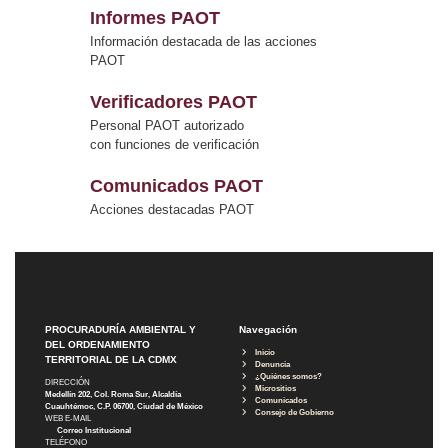
Informes PAOT
Información destacada de las acciones
PAOT
Verificadores PAOT
Personal PAOT autorizado
con funciones de verificación
Comunicados PAOT
Acciones destacadas PAOT
PROCURADURÍA AMBIENTAL Y
Navegación
DEL ORDENAMIENTO
Inicio
TERRITORIAL DE LA CDMX
Denuncia
¿Quiénes somos?
DIRECCIÓN
Micrositios
Medellín 202, Col. Roma Sur, Alcaldía
Comunicados
Cuauhtémoc, C.P. 06700, Ciudad de México
Consejo de Gobierno
WEB E-MAIL
Correo Institucional
TELÉFONO