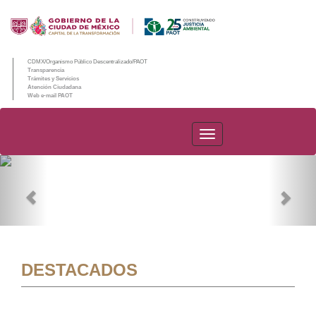
CDMX/Organismo Público Descentralizado/PAOT
Transparencia
Trámites y Servicios
Atención Ciudadana
Web e-mail PAOT
PAOT
Previous
Nex
DESTACADOS