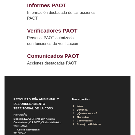
Informes PAOT
Información destacada de las acciones
PAOT
Verificadores PAOT
Personal PAOT autorizado
con funciones de verificación
Comunicados PAOT
Acciones destacadas PAOT
PROCURADURÍA AMBIENTAL Y
Navegación
DEL ORDENAMIENTO
Inicio
TERRITORIAL DE LA CDMX
Denuncia
¿Quiénes somos?
DIRECCIÓN
Micrositios
Medellín 202, Col. Roma Sur, Alcaldía
Comunicados
Cuauhtémoc, C.P. 06700, Ciudad de México
Consejo de Gobierno
WEB E-MAIL
Correo Institucional
TELÉFONO