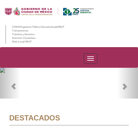
CDMX/Organismo Público Descentralizado/PAOT
Transparencia
Trámites y Servicios
Atención Ciudadana
Web e-mail PAOT
PAOT
Previous
Nex
DESTACADOS