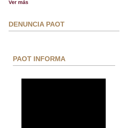
Ver más
DENUNCIA PAOT
PAOT INFORMA