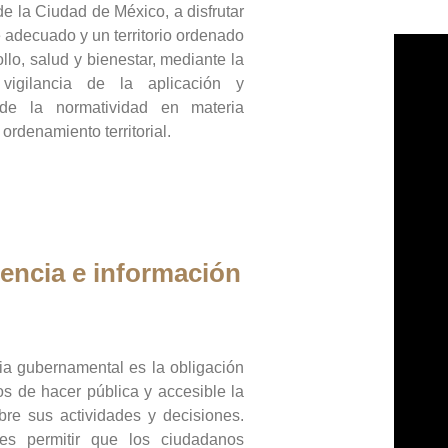
de la Ciudad de México, a disfrutar
 adecuado y un territorio ordenado
llo, salud y bienestar, mediante la
vigilancia de la aplicación y
 de la normatividad en materia
 ordenamiento territorial.
encia e información
ia gubernamental es la obligación
os de hacer pública y accesible la
bre sus actividades y decisiones.
es permitir que los ciudadanos