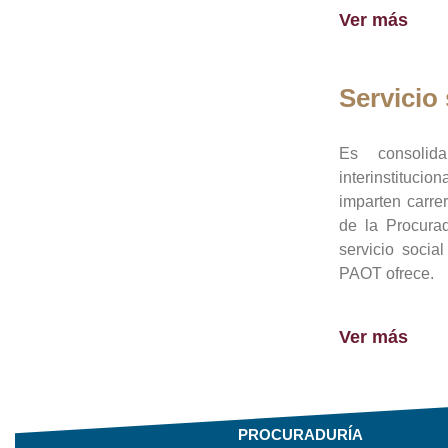
Ver más
Servicio 
Es consolid
interinstituci
imparten carre
de la Procura
servicio socia
PAOT ofrece.
Ver más
PROCURADURÍA