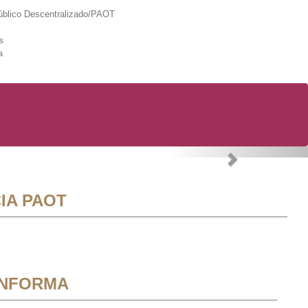
lico Descentralizado/PAOT
s
a
Next
IA PAOT
INFORMA