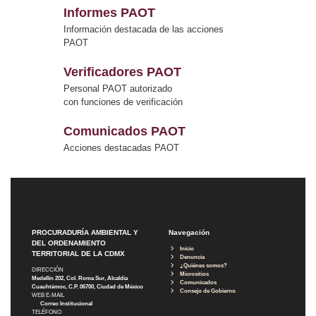
Informes PAOT
Información destacada de las acciones
PAOT
Verificadores PAOT
Personal PAOT autorizado
con funciones de verificación
Comunicados PAOT
Acciones destacadas PAOT
PROCURADURÍA AMBIENTAL Y
Navegación
DEL ORDENAMIENTO
Inicio
TERRITORIAL DE LA CDMX
Denuncia
¿Quiénes somos?
DIRECCIÓN
Micrositios
Medellín 202, Col. Roma Sur, Alcaldía
Comunicados
Cuauhtémoc, C.P. 06700, Ciudad de México
Consejo de Gobierno
WEB E-MAIL
Correo Institucional
TELÉFONO