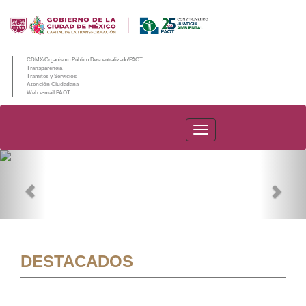
CDMX/Organismo Público Descentralizado/PAOT
Transparencia
Trámites y Servicios
Atención Ciudadana
Web e-mail PAOT
PAOT
Previous
Nex
DESTACADOS