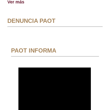
Ver más
DENUNCIA PAOT
PAOT INFORMA