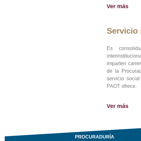
Ver más
Servicio 
Es consolid
interinstituci
imparten carre
de la Procura
servicio socia
PAOT ofrece.
Ver más
PROCURADURÍA