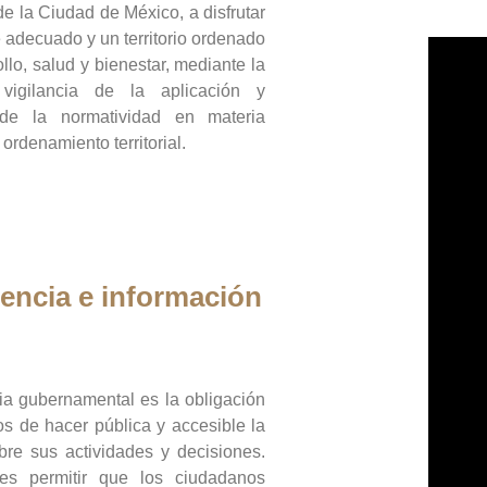
de la Ciudad de México, a disfrutar
 adecuado y un territorio ordenado
llo, salud y bienestar, mediante la
vigilancia de la aplicación y
 de la normatividad en materia
 ordenamiento territorial.
encia e información
ia gubernamental es la obligación
os de hacer pública y accesible la
bre sus actividades y decisiones.
es permitir que los ciudadanos