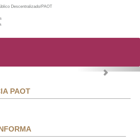
lico Descentralizado/PAOT
s
a
Next
IA PAOT
INFORMA