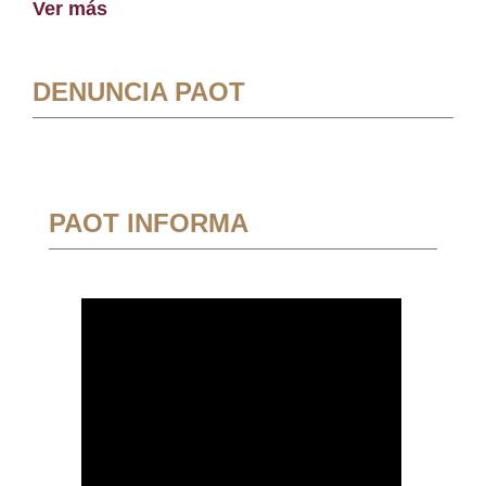
Ver más
DENUNCIA PAOT
PAOT INFORMA