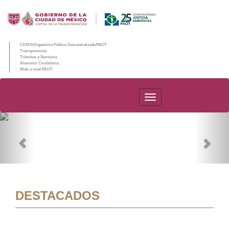
CDMX/Organismo Público Descentralizado/PAOT
Transparencia
Trámites y Servicios
Atención Ciudadana
Web e-mail PAOT
PAOT
Previous
Nex
DESTACADOS