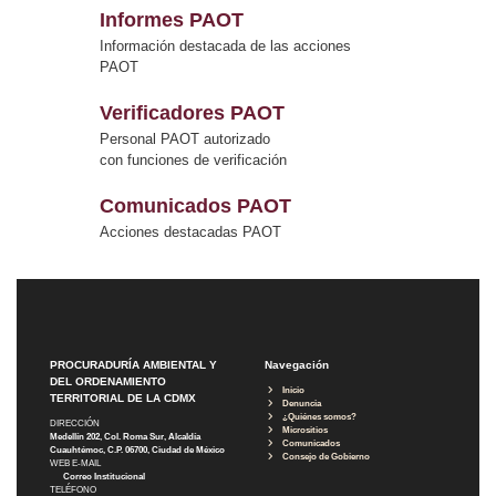
Informes PAOT
Información destacada de las acciones
PAOT
Verificadores PAOT
Personal PAOT autorizado
con funciones de verificación
Comunicados PAOT
Acciones destacadas PAOT
PROCURADURÍA AMBIENTAL Y
Navegación
DEL ORDENAMIENTO
Inicio
TERRITORIAL DE LA CDMX
Denuncia
¿Quiénes somos?
DIRECCIÓN
Micrositios
Medellín 202, Col. Roma Sur, Alcaldía
Comunicados
Cuauhtémoc, C.P. 06700, Ciudad de México
Consejo de Gobierno
WEB E-MAIL
Correo Institucional
TELÉFONO