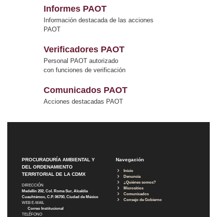
Informes PAOT
Información destacada de las acciones
PAOT
Verificadores PAOT
Personal PAOT autorizado
con funciones de verificación
Comunicados PAOT
Acciones destacadas PAOT
PROCURADURÍA AMBIENTAL Y
Navegación
DEL ORDENAMIENTO
Inicio
TERRITORIAL DE LA CDMX
Denuncia
¿Quiénes somos?
DIRECCIÓN
Micrositios
Medellín 202, Col. Roma Sur, Alcaldía
Comunicados
Cuauhtémoc, C.P. 06700, Ciudad de México
Consejo de Gobierno
WEB E-MAIL
Correo Institucional
TELÉFONO