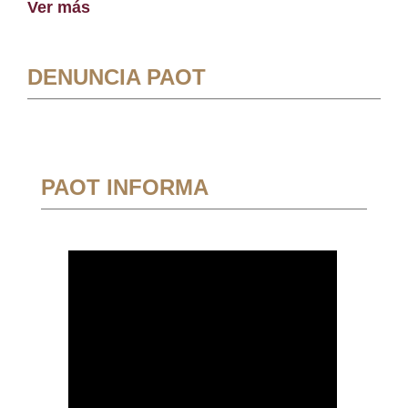
Ver más
DENUNCIA PAOT
PAOT INFORMA