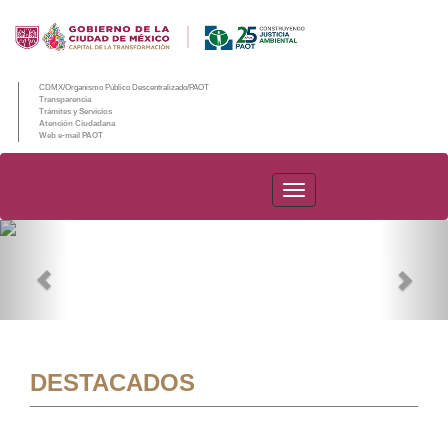
CDMX/Organismo Público Descentralizado/PAOT
Transparencia
Trámites y Servicios
Atención Ciudadana
Web e-mail PAOT
PAOT
Previous
Nex
DESTACADOS