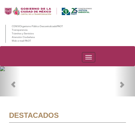
CDMX/Organismo Público Descentralizado/PAOT
Transparencia
Trámites y Servicios
Atención Ciudadana
Web e-mail PAOT
PAOT
Previous
Nex
DESTACADOS