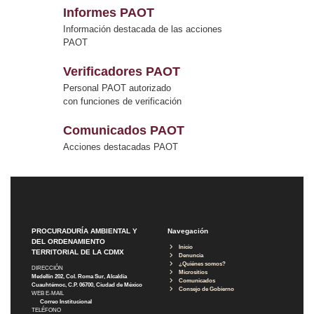
Informes PAOT
Información destacada de las acciones
PAOT
Verificadores PAOT
Personal PAOT autorizado
con funciones de verificación
Comunicados PAOT
Acciones destacadas PAOT
PROCURADURÍA AMBIENTAL Y
Navegación
DEL ORDENAMIENTO
Inicio
TERRITORIAL DE LA CDMX
Denuncia
¿Quiénes somos?
DIRECCIÓN
Micrositios
Medellín 202, Col. Roma Sur, Alcaldía
Comunicados
Cuauhtémoc, C.P. 06700, Ciudad de México
Consejo de Gobierno
WEB E-MAIL
Correo Institucional
TELÉFONO