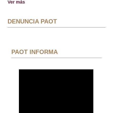
Ver más
DENUNCIA PAOT
PAOT INFORMA