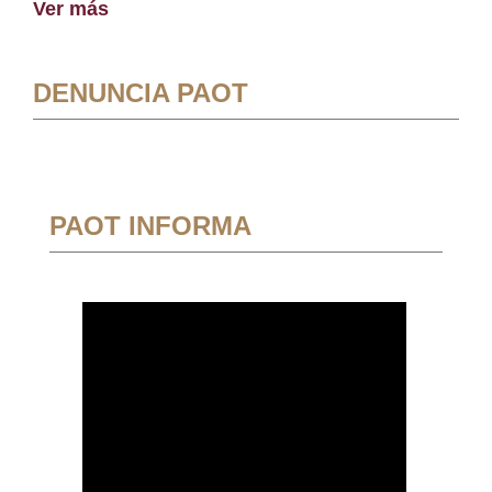
Ver más
DENUNCIA PAOT
PAOT INFORMA