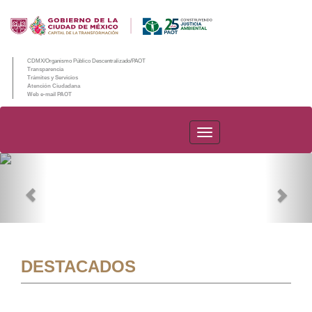
CDMX/Organismo Público Descentralizado/PAOT
Transparencia
Trámites y Servicios
Atención Ciudadana
Web e-mail PAOT
PAOT
Previous
Nex
DESTACADOS