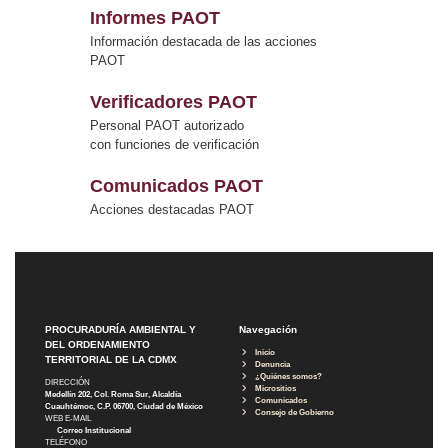
Informes PAOT
Información destacada de las acciones
PAOT
Verificadores PAOT
Personal PAOT autorizado
con funciones de verificación
Comunicados PAOT
Acciones destacadas PAOT
PROCURADURÍA AMBIENTAL Y
Navegación
DEL ORDENAMIENTO
Inicio
TERRITORIAL DE LA CDMX
Denuncia
¿Quiénes somos?
DIRECCIÓN
Micrositios
Medellín 202, Col. Roma Sur, Alcaldía
Comunicados
Cuauhtémoc, C.P. 06700, Ciudad de México
Consejo de Gobierno
WEB E-MAIL
Correo Institucional
TELÉFONO