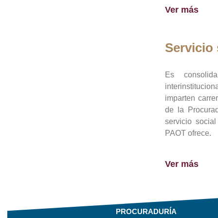
Ver más
Servicio 
Es consolid
interinstituci
imparten carre
de la Procura
servicio socia
PAOT ofrece.
Ver más
PROCURADURÍA