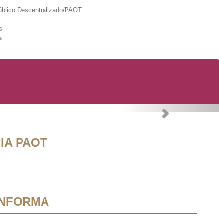
lico Descentralizado/PAOT
s
a
Next
IA PAOT
INFORMA