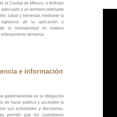
de la Ciudad de México, a disfrutar
 adecuado y un territorio ordenado
llo, salud y bienestar, mediante la
vigilancia de la aplicación y
 de la normatividad en materia
 ordenamiento territorial.
encia e información
ia gubernamental es la obligación
os de hacer pública y accesible la
bre sus actividades y decisiones.
es permitir que los ciudadanos