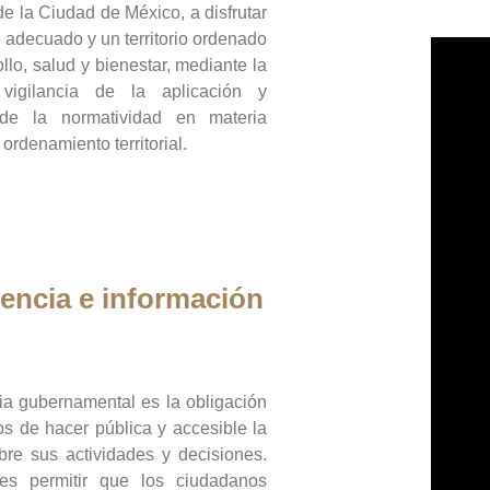
de la Ciudad de México, a disfrutar
 adecuado y un territorio ordenado
llo, salud y bienestar, mediante la
vigilancia de la aplicación y
 de la normatividad en materia
 ordenamiento territorial.
encia e información
ia gubernamental es la obligación
os de hacer pública y accesible la
bre sus actividades y decisiones.
es permitir que los ciudadanos