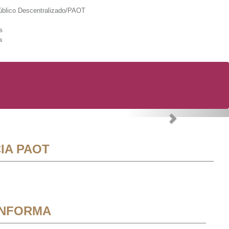
lico Descentralizado/PAOT
s
a
Next
IA PAOT
INFORMA