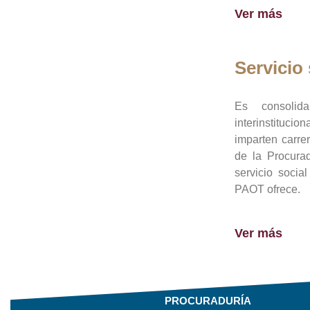
Ver más
Servicio 
Es consolid
interinstituci
imparten carre
de la Procura
servicio socia
PAOT ofrece.
Ver más
PROCURADURÍA