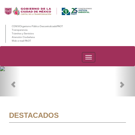
CDMX/Organismo Público Descentralizado/PAOT
Transparencia
Trámites y Servicios
Atención Ciudadana
Web e-mail PAOT
PAOT
Previous
Nex
DESTACADOS