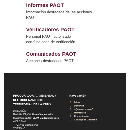
Informes PAOT
Información destacada de las acciones
PAOT
Verificadores PAOT
Personal PAOT autorizado
con funciones de verificación
Comunicados PAOT
Acciones destacadas PAOT
PROCURADURÍA AMBIENTAL Y
Navegación
DEL ORDENAMIENTO
Inicio
TERRITORIAL DE LA CDMX
Denuncia
¿Quiénes somos?
DIRECCIÓN
Micrositios
Medellín 202, Col. Roma Sur, Alcaldía
Comunicados
Cuauhtémoc, C.P. 06700, Ciudad de México
Consejo de Gobierno
WEB E-MAIL
Correo Institucional
TELÉFONO