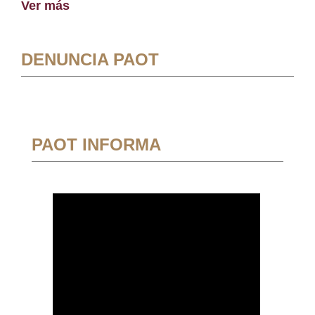
Ver más
DENUNCIA PAOT
PAOT INFORMA