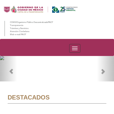
CDMX/Organismo Público Descentralizado/PAOT
Transparencia
Trámites y Servicios
Atención Ciudadana
Web e-mail PAOT
PAOT
Previous
Nex
DESTACADOS