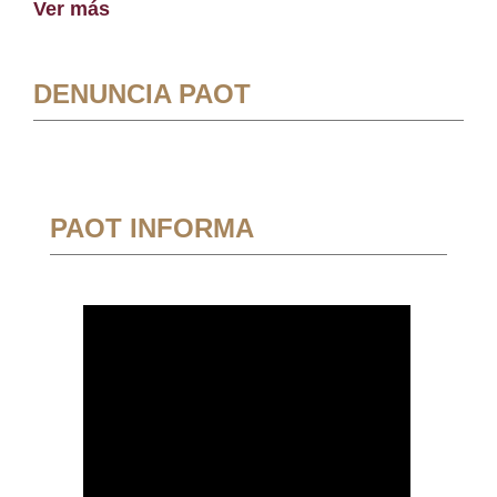
Ver más
DENUNCIA PAOT
PAOT INFORMA