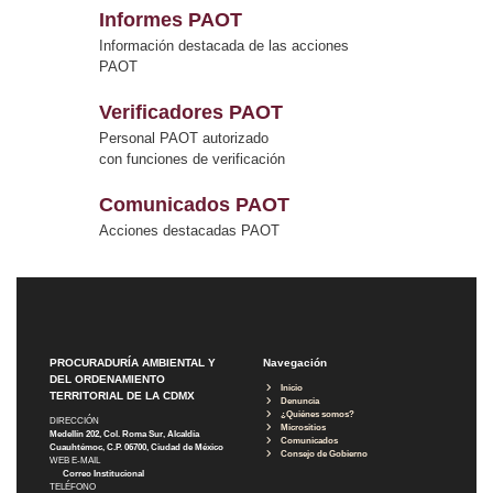
Informes PAOT
Información destacada de las acciones
PAOT
Verificadores PAOT
Personal PAOT autorizado
con funciones de verificación
Comunicados PAOT
Acciones destacadas PAOT
PROCURADURÍA AMBIENTAL Y
Navegación
DEL ORDENAMIENTO
Inicio
TERRITORIAL DE LA CDMX
Denuncia
¿Quiénes somos?
DIRECCIÓN
Micrositios
Medellín 202, Col. Roma Sur, Alcaldía
Comunicados
Cuauhtémoc, C.P. 06700, Ciudad de México
Consejo de Gobierno
WEB E-MAIL
Correo Institucional
TELÉFONO