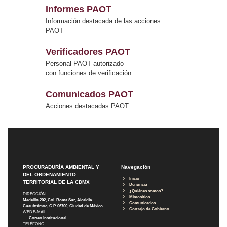
Informes PAOT
Información destacada de las acciones
PAOT
Verificadores PAOT
Personal PAOT autorizado
con funciones de verificación
Comunicados PAOT
Acciones destacadas PAOT
PROCURADURÍA AMBIENTAL Y
Navegación
DEL ORDENAMIENTO
Inicio
TERRITORIAL DE LA CDMX
Denuncia
¿Quiénes somos?
DIRECCIÓN
Micrositios
Medellín 202, Col. Roma Sur, Alcaldía
Comunicados
Cuauhtémoc, C.P. 06700, Ciudad de México
Consejo de Gobierno
WEB E-MAIL
Correo Institucional
TELÉFONO