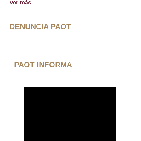
Ver más
DENUNCIA PAOT
PAOT INFORMA