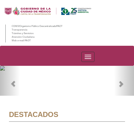
CDMX/Organismo Público Descentralizado/PAOT
Transparencia
Trámites y Servicios
Atención Ciudadana
Web e-mail PAOT
PAOT
Previous
Nex
DESTACADOS