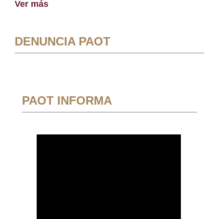
Ver más
DENUNCIA PAOT
PAOT INFORMA