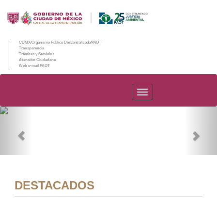
CDMX/Organismo Público Descentralizado/PAOT
Transparencia
Trámites y Servicios
Atención Ciudadana
Web e-mail PAOT
PAOT
Previous
Nex
DESTACADOS