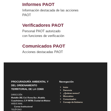
Informes PAOT
Información destacada de las acciones
PAOT
Verificadores PAOT
Personal PAOT autorizado
con funciones de verificación
Comunicados PAOT
Acciones destacadas PAOT
PROCURADURÍA AMBIENTAL Y
Navegación
DEL ORDENAMIENTO
Inicio
TERRITORIAL DE LA CDMX
Denuncia
¿Quiénes somos?
DIRECCIÓN
Micrositios
Medellín 202, Col. Roma Sur, Alcaldía
Comunicados
Cuauhtémoc, C.P. 06700, Ciudad de México
Consejo de Gobierno
WEB E-MAIL
Correo Institucional
TELÉFONO