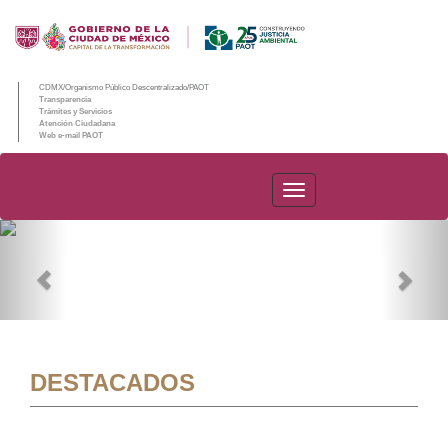
CDMX/Organismo Público Descentralizado/PAOT
Transparencia
Trámites y Servicios
Atención Ciudadana
Web e-mail PAOT
PAOT
Previous
Nex
DESTACADOS