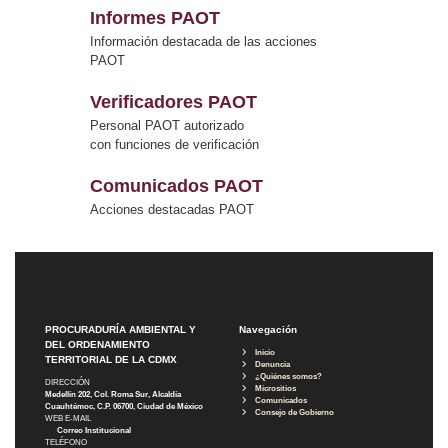
Informes PAOT
Información destacada de las acciones
PAOT
Verificadores PAOT
Personal PAOT autorizado
con funciones de verificación
Comunicados PAOT
Acciones destacadas PAOT
PROCURADURÍA AMBIENTAL Y
Navegación
DEL ORDENAMIENTO
Inicio
TERRITORIAL DE LA CDMX
Denuncia
¿Quiénes somos?
DIRECCIÓN
Micrositios
Medellín 202, Col. Roma Sur, Alcaldía
Comunicados
Cuauhtémoc, C.P. 06700, Ciudad de México
Consejo de Gobierno
WEB E-MAIL
Correo Institucional
TELÉFONO