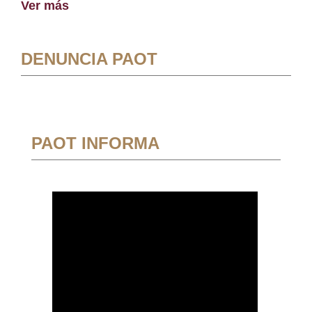
Ver más
DENUNCIA PAOT
PAOT INFORMA