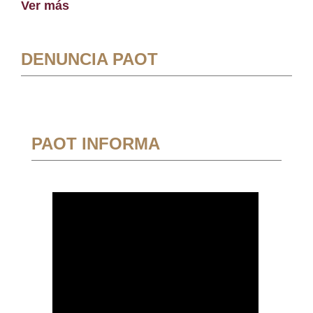
Ver más
DENUNCIA PAOT
PAOT INFORMA