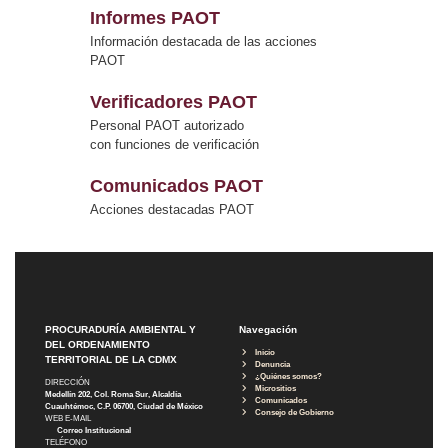
Informes PAOT
Información destacada de las acciones
PAOT
Verificadores PAOT
Personal PAOT autorizado
con funciones de verificación
Comunicados PAOT
Acciones destacadas PAOT
PROCURADURÍA AMBIENTAL Y
Navegación
DEL ORDENAMIENTO
Inicio
TERRITORIAL DE LA CDMX
Denuncia
¿Quiénes somos?
DIRECCIÓN
Micrositios
Medellín 202, Col. Roma Sur, Alcaldía
Comunicados
Cuauhtémoc, C.P. 06700, Ciudad de México
Consejo de Gobierno
WEB E-MAIL
Correo Institucional
TELÉFONO