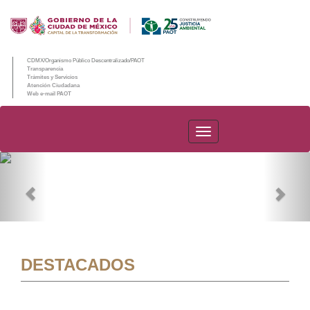
CDMX/Organismo Público Descentralizado/PAOT
Transparencia
Trámites y Servicios
Atención Ciudadana
Web e-mail PAOT
PAOT
Previous
Nex
DESTACADOS