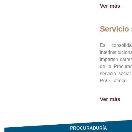
Ver más
Servicio 
Es consolid
interinstituci
imparten carre
de la Procura
servicio socia
PAOT ofrece.
Ver más
PROCURADURÍA