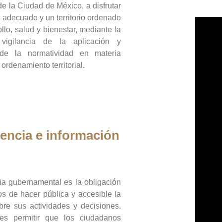
de la Ciudad de México, a disfrutar
 adecuado y un territorio ordenado
llo, salud y bienestar, mediante la
vigilancia de la aplicación y
 de la normatividad en materia
 ordenamiento territorial.
encia e información
ia gubernamental es la obligación
os de hacer pública y accesible la
bre sus actividades y decisiones.
es permitir que los ciudadanos