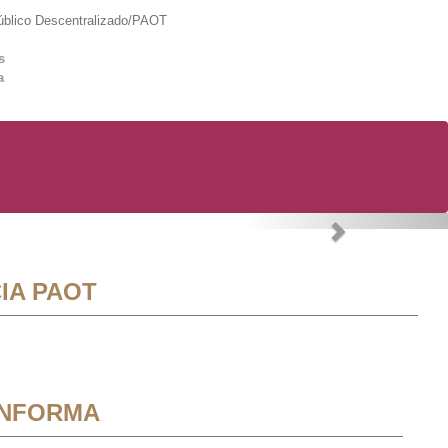
lico Descentralizado/PAOT
s
a
Next
IA PAOT
INFORMA