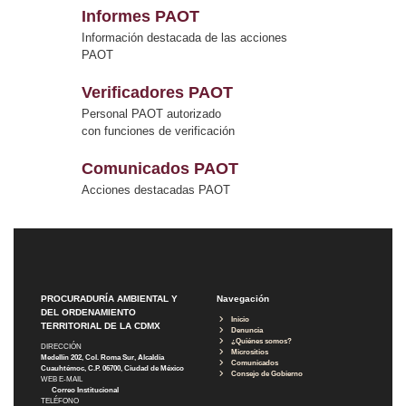
Informes PAOT
Información destacada de las acciones
PAOT
Verificadores PAOT
Personal PAOT autorizado
con funciones de verificación
Comunicados PAOT
Acciones destacadas PAOT
PROCURADURÍA AMBIENTAL Y
Navegación
DEL ORDENAMIENTO
Inicio
TERRITORIAL DE LA CDMX
Denuncia
¿Quiénes somos?
DIRECCIÓN
Micrositios
Medellín 202, Col. Roma Sur, Alcaldía
Comunicados
Cuauhtémoc, C.P. 06700, Ciudad de México
Consejo de Gobierno
WEB E-MAIL
Correo Institucional
TELÉFONO