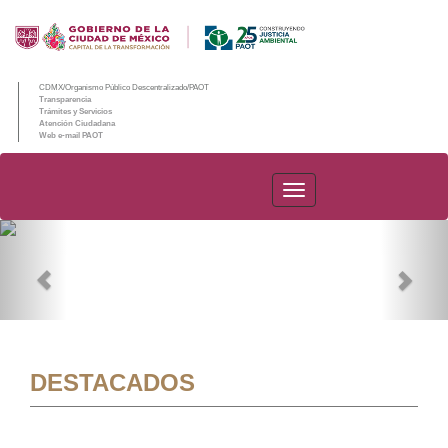
CDMX/Organismo Público Descentralizado/PAOT
Transparencia
Trámites y Servicios
Atención Ciudadana
Web e-mail PAOT
PAOT
Previous
Nex
DESTACADOS