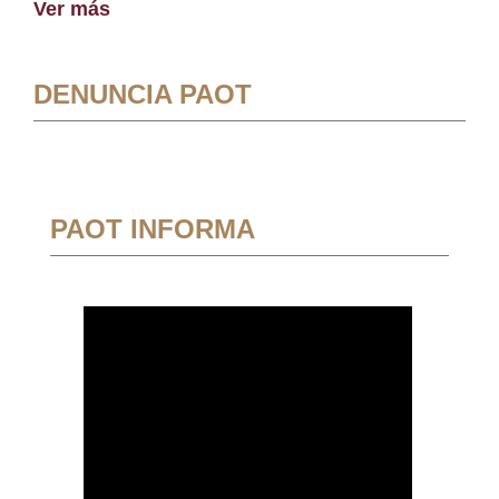
Ver más
DENUNCIA PAOT
PAOT INFORMA