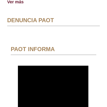
Ver más
DENUNCIA PAOT
PAOT INFORMA