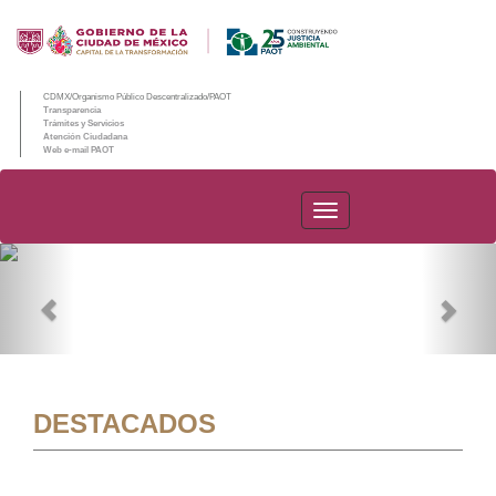
CDMX/Organismo Público Descentralizado/PAOT
Transparencia
Trámites y Servicios
Atención Ciudadana
Web e-mail PAOT
PAOT
Previous
Nex
DESTACADOS