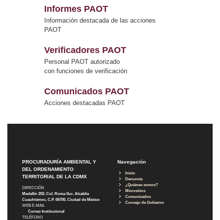
Informes PAOT
Información destacada de las acciones
PAOT
Verificadores PAOT
Personal PAOT autorizado
con funciones de verificación
Comunicados PAOT
Acciones destacadas PAOT
PROCURADURÍA AMBIENTAL Y
Navegación
DEL ORDENAMIENTO
Inicio
TERRITORIAL DE LA CDMX
Denuncia
¿Quiénes somos?
DIRECCIÓN
Micrositios
Medellín 202, Col. Roma Sur, Alcaldía
Comunicados
Cuauhtémoc, C.P. 06700, Ciudad de México
Consejo de Gobierno
WEB E-MAIL
Correo Institucional
TELÉFONO