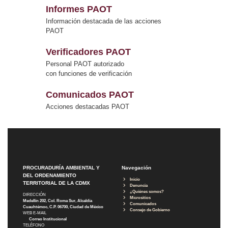
Informes PAOT
Información destacada de las acciones
PAOT
Verificadores PAOT
Personal PAOT autorizado
con funciones de verificación
Comunicados PAOT
Acciones destacadas PAOT
PROCURADURÍA AMBIENTAL Y
Navegación
DEL ORDENAMIENTO
Inicio
TERRITORIAL DE LA CDMX
Denuncia
¿Quiénes somos?
DIRECCIÓN
Micrositios
Medellín 202, Col. Roma Sur, Alcaldía
Comunicados
Cuauhtémoc, C.P. 06700, Ciudad de México
Consejo de Gobierno
WEB E-MAIL
Correo Institucional
TELÉFONO