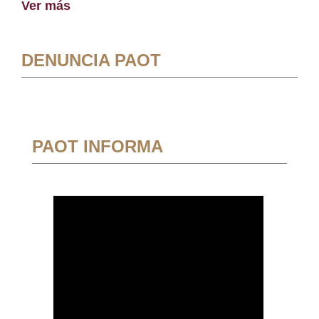
Ver más
DENUNCIA PAOT
PAOT INFORMA