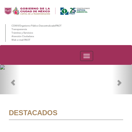
CDMX/Organismo Público Descentralizado/PAOT
Transparencia
Trámites y Servicios
Atención Ciudadana
Web e-mail PAOT
PAOT
Previous
Nex
DESTACADOS