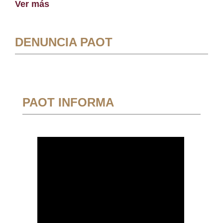
Ver más
DENUNCIA PAOT
PAOT INFORMA