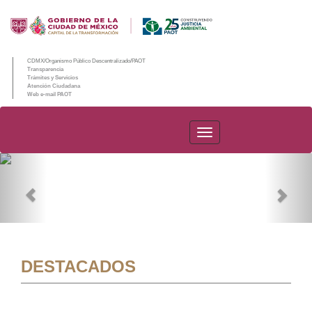
CDMX/Organismo Público Descentralizado/PAOT
Transparencia
Trámites y Servicios
Atención Ciudadana
Web e-mail PAOT
PAOT
Previous
Nex
DESTACADOS