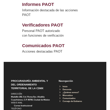
Informes PAOT
Información destacada de las acciones
PAOT
Verificadores PAOT
Personal PAOT autorizado
con funciones de verificación
Comunicados PAOT
Acciones destacadas PAOT
PROCURADURÍA AMBIENTAL Y
Navegación
DEL ORDENAMIENTO
Inicio
TERRITORIAL DE LA CDMX
Denuncia
¿Quiénes somos?
DIRECCIÓN
Micrositios
Medellín 202, Col. Roma Sur, Alcaldía
Comunicados
Cuauhtémoc, C.P. 06700, Ciudad de México
Consejo de Gobierno
WEB E-MAIL
Correo Institucional
TELÉFONO