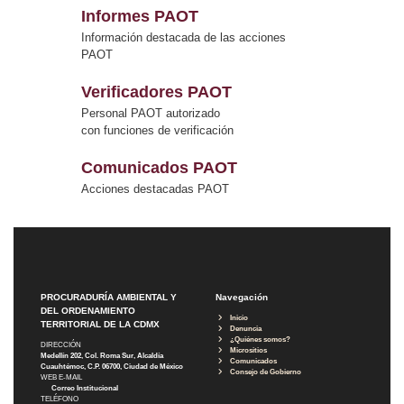
Informes PAOT
Información destacada de las acciones
PAOT
Verificadores PAOT
Personal PAOT autorizado
con funciones de verificación
Comunicados PAOT
Acciones destacadas PAOT
PROCURADURÍA AMBIENTAL Y
Navegación
DEL ORDENAMIENTO
Inicio
TERRITORIAL DE LA CDMX
Denuncia
¿Quiénes somos?
DIRECCIÓN
Micrositios
Medellín 202, Col. Roma Sur, Alcaldía
Comunicados
Cuauhtémoc, C.P. 06700, Ciudad de México
Consejo de Gobierno
WEB E-MAIL
Correo Institucional
TELÉFONO