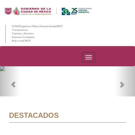
CDMX/Organismo Público Descentralizado/PAOT
Transparencia
Trámites y Servicios
Atención Ciudadana
Web e-mail PAOT
PAOT
Previous
Nex
DESTACADOS