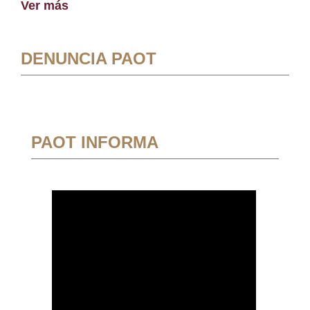
Ver más
DENUNCIA PAOT
PAOT INFORMA