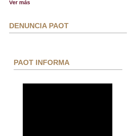
Ver más
DENUNCIA PAOT
PAOT INFORMA