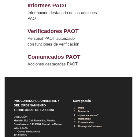
Informes PAOT
Información destacada de las acciones
PAOT
Verificadores PAOT
Personal PAOT autorizado
con funciones de verificación
Comunicados PAOT
Acciones destacadas PAOT
PROCURADURÍA AMBIENTAL Y
Navegación
DEL ORDENAMIENTO
Inicio
TERRITORIAL DE LA CDMX
Denuncia
¿Quiénes somos?
DIRECCIÓN
Micrositios
Medellín 202, Col. Roma Sur, Alcaldía
Comunicados
Cuauhtémoc, C.P. 06700, Ciudad de México
Consejo de Gobierno
WEB E-MAIL
Correo Institucional
TELÉFONO