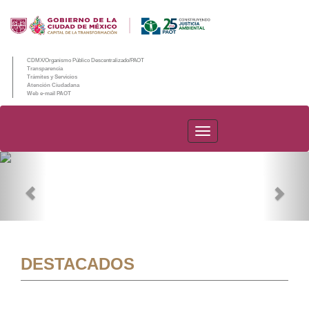
CDMX/Organismo Público Descentralizado/PAOT
Transparencia
Trámites y Servicios
Atención Ciudadana
Web e-mail PAOT
PAOT
Previous
Nex
DESTACADOS