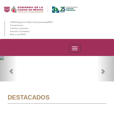
CDMX/Organismo Público Descentralizado/PAOT
Transparencia
Trámites y Servicios
Atención Ciudadana
Web e-mail PAOT
PAOT
Previous
Nex
DESTACADOS