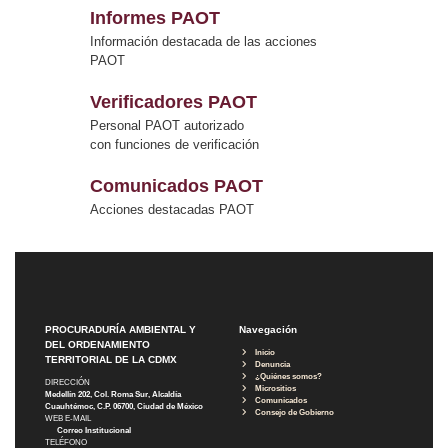
Informes PAOT
Información destacada de las acciones
PAOT
Verificadores PAOT
Personal PAOT autorizado
con funciones de verificación
Comunicados PAOT
Acciones destacadas PAOT
PROCURADURÍA AMBIENTAL Y
Navegación
DEL ORDENAMIENTO
Inicio
TERRITORIAL DE LA CDMX
Denuncia
¿Quiénes somos?
DIRECCIÓN
Micrositios
Medellín 202, Col. Roma Sur, Alcaldía
Comunicados
Cuauhtémoc, C.P. 06700, Ciudad de México
Consejo de Gobierno
WEB E-MAIL
Correo Institucional
TELÉFONO