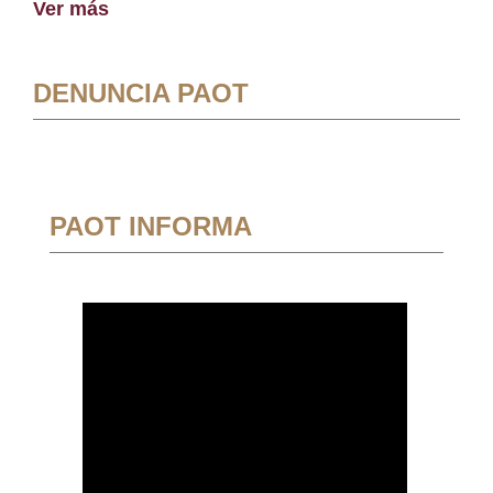
Ver más
DENUNCIA PAOT
PAOT INFORMA