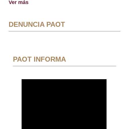
Ver más
DENUNCIA PAOT
PAOT INFORMA