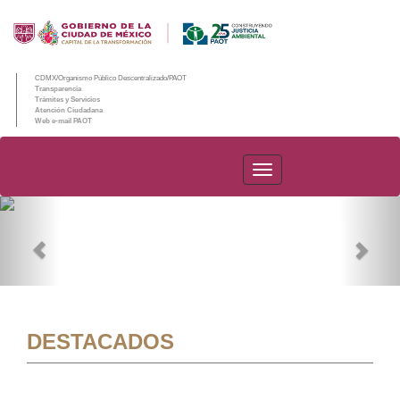
CDMX/Organismo Público Descentralizado/PAOT
Transparencia
Trámites y Servicios
Atención Ciudadana
Web e-mail PAOT
PAOT
Previous
Nex
DESTACADOS