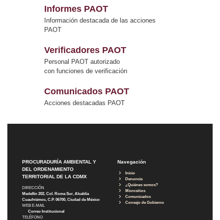
Informes PAOT
Información destacada de las acciones
PAOT
Verificadores PAOT
Personal PAOT autorizado
con funciones de verificación
Comunicados PAOT
Acciones destacadas PAOT
PROCURADURÍA AMBIENTAL Y
Navegación
DEL ORDENAMIENTO
Inicio
TERRITORIAL DE LA CDMX
Denuncia
¿Quiénes somos?
DIRECCIÓN
Micrositios
Medellín 202, Col. Roma Sur, Alcaldía
Comunicados
Cuauhtémoc, C.P. 06700, Ciudad de México
Consejo de Gobierno
WEB E-MAIL
Correo Institucional
TELÉFONO