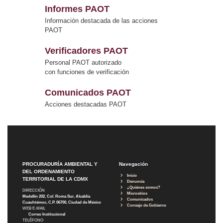
Informes PAOT
Información destacada de las acciones
PAOT
Verificadores PAOT
Personal PAOT autorizado
con funciones de verificación
Comunicados PAOT
Acciones destacadas PAOT
PROCURADURÍA AMBIENTAL Y
Navegación
DEL ORDENAMIENTO
Inicio
TERRITORIAL DE LA CDMX
Denuncia
¿Quiénes somos?
DIRECCIÓN
Micrositios
Medellín 202, Col. Roma Sur, Alcaldía
Comunicados
Cuauhtémoc, C.P. 06700, Ciudad de México
Consejo de Gobierno
WEB E-MAIL
Correo Institucional
TELÉFONO