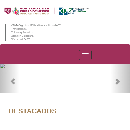
CDMX/Organismo Público Descentralizado/PAOT
Transparencia
Trámites y Servicios
Atención Ciudadana
Web e-mail PAOT
PAOT
Previous
Nex
DESTACADOS