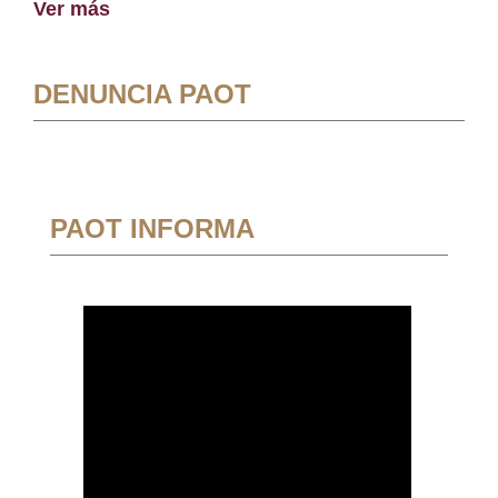
Ver más
DENUNCIA PAOT
PAOT INFORMA