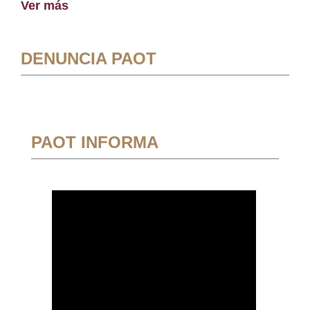
Ver más
DENUNCIA PAOT
PAOT INFORMA