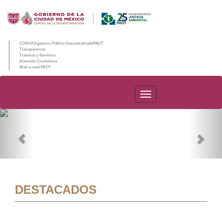
CDMX/Organismo Público Descentralizado/PAOT
Transparencia
Trámites y Servicios
Atención Ciudadana
Web e-mail PAOT
PAOT
Previous
Nex
DESTACADOS