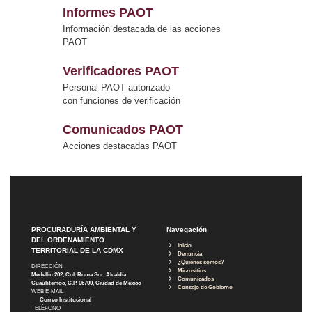
Informes PAOT
Información destacada de las acciones
PAOT
Verificadores PAOT
Personal PAOT autorizado
con funciones de verificación
Comunicados PAOT
Acciones destacadas PAOT
PROCURADURÍA AMBIENTAL Y
Navegación
DEL ORDENAMIENTO
Inicio
TERRITORIAL DE LA CDMX
Denuncia
¿Quiénes somos?
DIRECCIÓN
Micrositios
Medellín 202, Col. Roma Sur, Alcaldía
Comunicados
Cuauhtémoc, C.P. 06700, Ciudad de México
Consejo de Gobierno
WEB E-MAIL
Correo Institucional
TELÉFONO