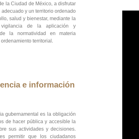
de la Ciudad de México, a disfrutar
 adecuado y un territorio ordenado
llo, salud y bienestar, mediante la
vigilancia de la aplicación y
 de la normatividad en materia
 ordenamiento territorial.
encia e información
ia gubernamental es la obligación
os de hacer pública y accesible la
bre sus actividades y decisiones.
es permitir que los ciudadanos