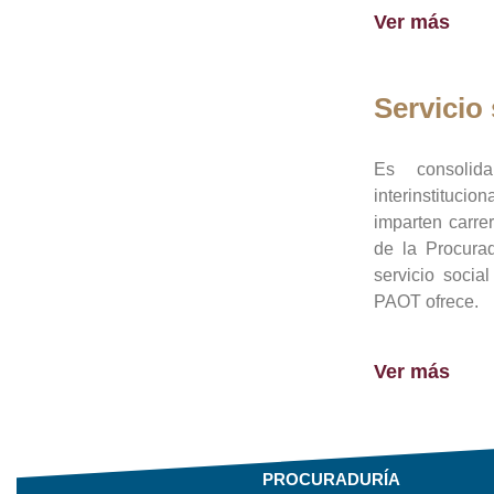
Ver más
Servicio 
Es consolid
interinstituci
imparten carre
de la Procura
servicio socia
PAOT ofrece.
Ver más
PROCURADURÍA