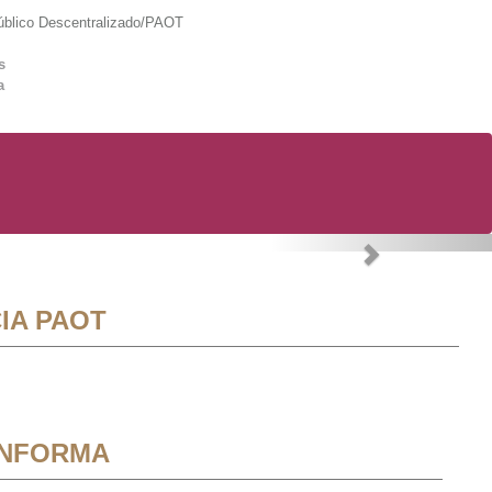
lico Descentralizado/PAOT
s
a
Next
IA PAOT
INFORMA