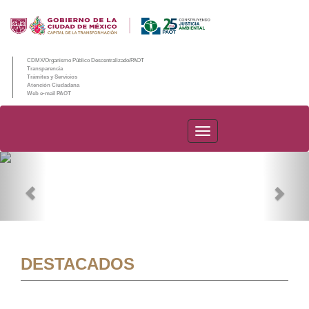
CDMX/Organismo Público Descentralizado/PAOT
Transparencia
Trámites y Servicios
Atención Ciudadana
Web e-mail PAOT
PAOT
Previous
Nex
DESTACADOS