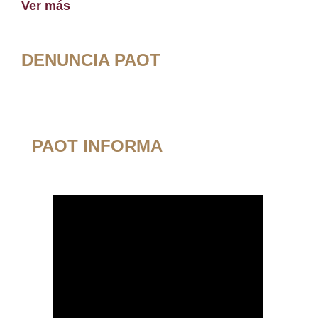
Ver más
DENUNCIA PAOT
PAOT INFORMA