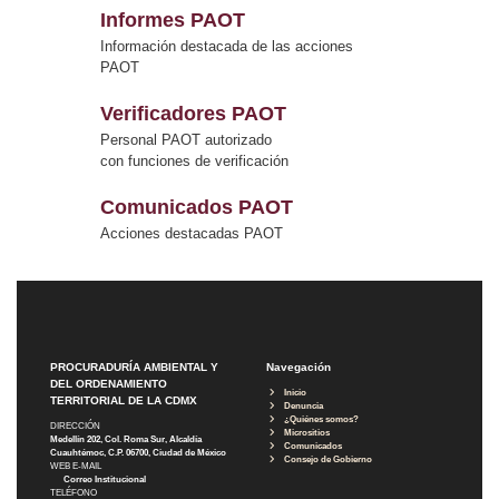
Informes PAOT
Información destacada de las acciones
PAOT
Verificadores PAOT
Personal PAOT autorizado
con funciones de verificación
Comunicados PAOT
Acciones destacadas PAOT
PROCURADURÍA AMBIENTAL Y
Navegación
DEL ORDENAMIENTO
Inicio
TERRITORIAL DE LA CDMX
Denuncia
¿Quiénes somos?
DIRECCIÓN
Micrositios
Medellín 202, Col. Roma Sur, Alcaldía
Comunicados
Cuauhtémoc, C.P. 06700, Ciudad de México
Consejo de Gobierno
WEB E-MAIL
Correo Institucional
TELÉFONO