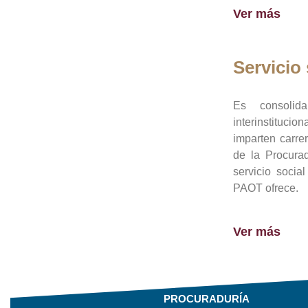
Ver más
Servicio 
Es consolid
interinstituci
imparten carre
de la Procura
servicio socia
PAOT ofrece.
Ver más
PROCURADURÍA