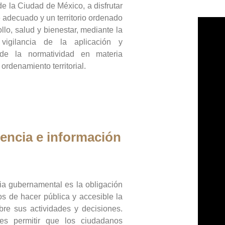
de la Ciudad de México, a disfrutar
 adecuado y un territorio ordenado
llo, salud y bienestar, mediante la
vigilancia de la aplicación y
 de la normatividad en materia
 ordenamiento territorial.
encia e información
ia gubernamental es la obligación
os de hacer pública y accesible la
bre sus actividades y decisiones.
es permitir que los ciudadanos