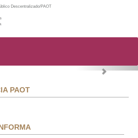
lico Descentralizado/PAOT
s
a
Next
IA PAOT
INFORMA