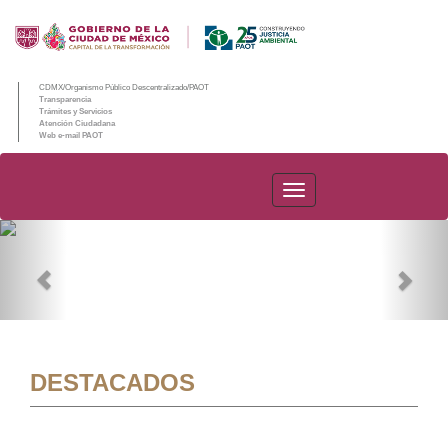
CDMX/Organismo Público Descentralizado/PAOT
Transparencia
Trámites y Servicios
Atención Ciudadana
Web e-mail PAOT
PAOT
Previous
Nex
DESTACADOS