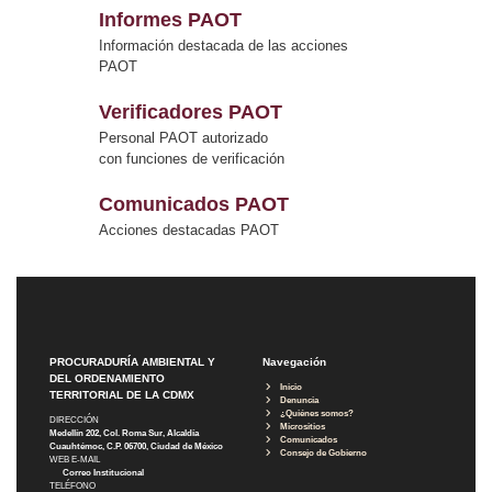
Informes PAOT
Información destacada de las acciones
PAOT
Verificadores PAOT
Personal PAOT autorizado
con funciones de verificación
Comunicados PAOT
Acciones destacadas PAOT
PROCURADURÍA AMBIENTAL Y
Navegación
DEL ORDENAMIENTO
Inicio
TERRITORIAL DE LA CDMX
Denuncia
¿Quiénes somos?
DIRECCIÓN
Micrositios
Medellín 202, Col. Roma Sur, Alcaldía
Comunicados
Cuauhtémoc, C.P. 06700, Ciudad de México
Consejo de Gobierno
WEB E-MAIL
Correo Institucional
TELÉFONO