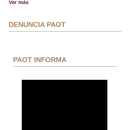
Ver más
DENUNCIA PAOT
PAOT INFORMA