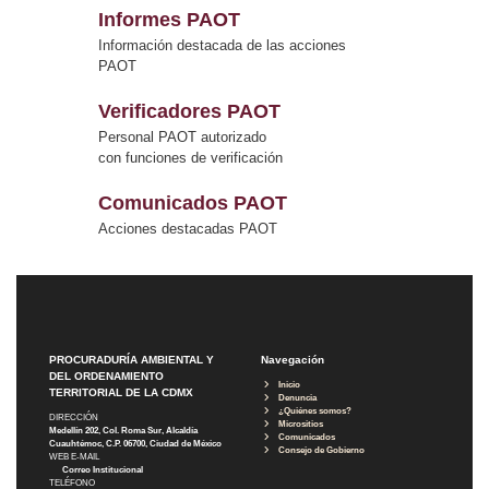
Informes PAOT
Información destacada de las acciones
PAOT
Verificadores PAOT
Personal PAOT autorizado
con funciones de verificación
Comunicados PAOT
Acciones destacadas PAOT
PROCURADURÍA AMBIENTAL Y
Navegación
DEL ORDENAMIENTO
Inicio
TERRITORIAL DE LA CDMX
Denuncia
¿Quiénes somos?
DIRECCIÓN
Micrositios
Medellín 202, Col. Roma Sur, Alcaldía
Comunicados
Cuauhtémoc, C.P. 06700, Ciudad de México
Consejo de Gobierno
WEB E-MAIL
Correo Institucional
TELÉFONO