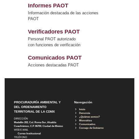
Informes PAOT
Información destacada de las acciones
PAOT
Verificadores PAOT
Personal PAOT autorizado
con funciones de verificación
Comunicados PAOT
Acciones destacadas PAOT
PROCURADURÍA AMBIENTAL Y
Navegación
DEL ORDENAMIENTO
Inicio
TERRITORIAL DE LA CDMX
Denuncia
¿Quiénes somos?
DIRECCIÓN
Micrositios
Medellín 202, Col. Roma Sur, Alcaldía
Comunicados
Cuauhtémoc, C.P. 06700, Ciudad de México
Consejo de Gobierno
WEB E-MAIL
Correo Institucional
TELÉFONO