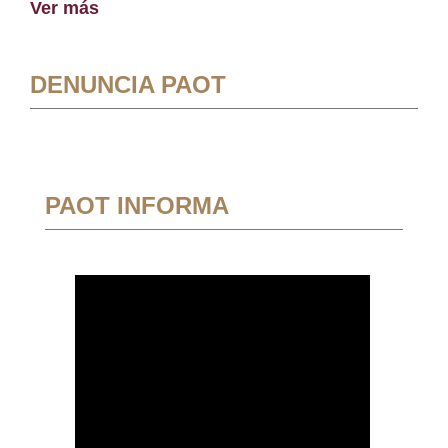
Ver más
DENUNCIA PAOT
PAOT INFORMA