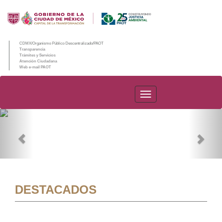
CDMX/Organismo Público Descentralizado/PAOT
Transparencia
Trámites y Servicios
Atención Ciudadana
Web e-mail PAOT
PAOT
Previous
Nex
DESTACADOS