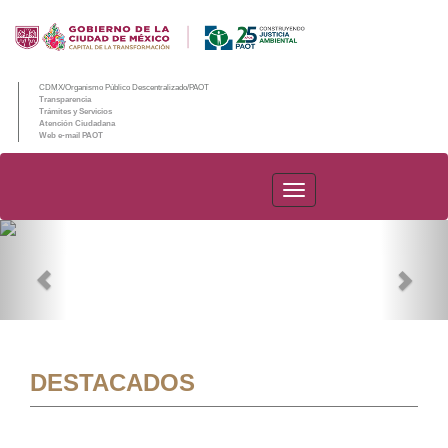
CDMX/Organismo Público Descentralizado/PAOT
Transparencia
Trámites y Servicios
Atención Ciudadana
Web e-mail PAOT
PAOT
Previous
Nex
DESTACADOS