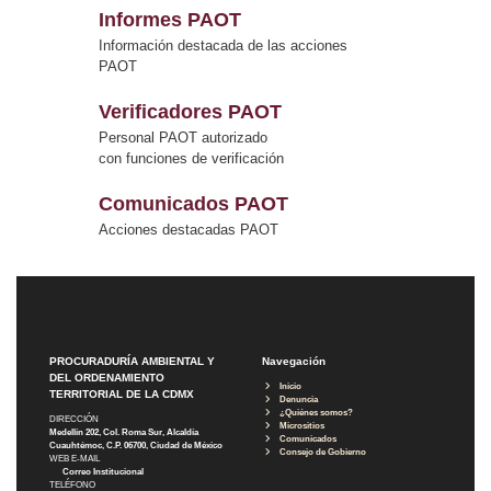
Informes PAOT
Información destacada de las acciones
PAOT
Verificadores PAOT
Personal PAOT autorizado
con funciones de verificación
Comunicados PAOT
Acciones destacadas PAOT
PROCURADURÍA AMBIENTAL Y
Navegación
DEL ORDENAMIENTO
Inicio
TERRITORIAL DE LA CDMX
Denuncia
¿Quiénes somos?
DIRECCIÓN
Micrositios
Medellín 202, Col. Roma Sur, Alcaldía
Comunicados
Cuauhtémoc, C.P. 06700, Ciudad de México
Consejo de Gobierno
WEB E-MAIL
Correo Institucional
TELÉFONO