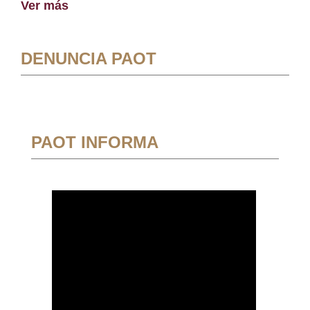
Ver más
DENUNCIA PAOT
PAOT INFORMA