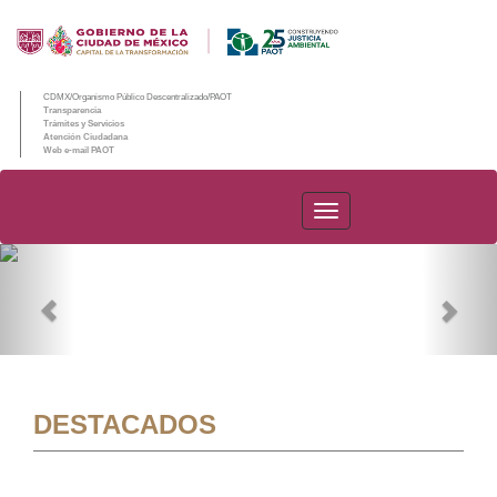
CDMX/Organismo Público Descentralizado/PAOT
Transparencia
Trámites y Servicios
Atención Ciudadana
Web e-mail PAOT
PAOT
Previous
Nex
DESTACADOS