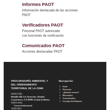
Informes PAOT
Información destacada de las acciones
PAOT
Verificadores PAOT
Personal PAOT autorizado
con funciones de verificación
Comunicados PAOT
Acciones destacadas PAOT
PROCURADURÍA AMBIENTAL Y
Navegación
DEL ORDENAMIENTO
Inicio
TERRITORIAL DE LA CDMX
Denuncia
¿Quiénes somos?
DIRECCIÓN
Micrositios
Medellín 202, Col. Roma Sur, Alcaldía
Comunicados
Cuauhtémoc, C.P. 06700, Ciudad de México
Consejo de Gobierno
WEB E-MAIL
Correo Institucional
TELÉFONO