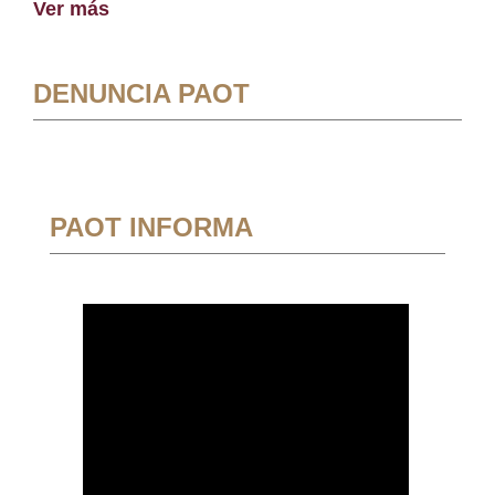
Ver más
DENUNCIA PAOT
PAOT INFORMA