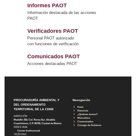
Informes PAOT
Información destacada de las acciones
PAOT
Verificadores PAOT
Personal PAOT autorizado
con funciones de verificación
Comunicados PAOT
Acciones destacadas PAOT
PROCURADURÍA AMBIENTAL Y
Navegación
DEL ORDENAMIENTO
Inicio
TERRITORIAL DE LA CDMX
Denuncia
¿Quiénes somos?
DIRECCIÓN
Micrositios
Medellín 202, Col. Roma Sur, Alcaldía
Comunicados
Cuauhtémoc, C.P. 06700, Ciudad de México
Consejo de Gobierno
WEB E-MAIL
Correo Institucional
TELÉFONO