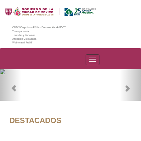
CDMX/Organismo Público Descentralizado/PAOT
Transparencia
Trámites y Servicios
Atención Ciudadana
Web e-mail PAOT
PAOT
Previous
Nex
DESTACADOS