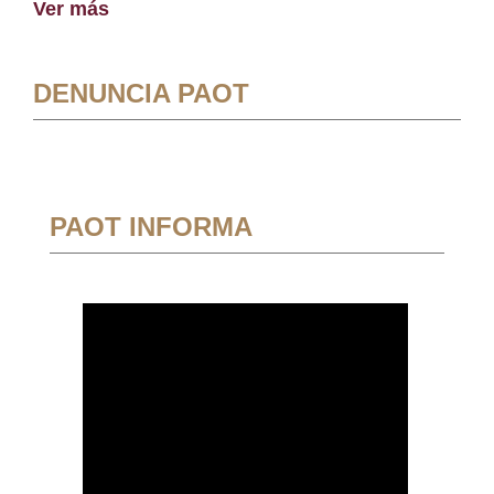
Ver más
DENUNCIA PAOT
PAOT INFORMA