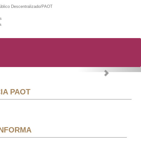
lico Descentralizado/PAOT
s
a
Next
IA PAOT
INFORMA