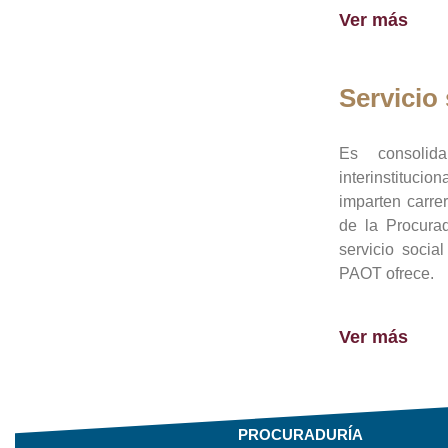
Ver más
Servicio 
Es consolid
interinstituci
imparten carre
de la Procura
servicio socia
PAOT ofrece.
Ver más
PROCURADURÍA