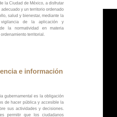
de la Ciudad de México, a disfrutar
 adecuado y un territorio ordenado
llo, salud y bienestar, mediante la
vigilancia de la aplicación y
 de la normatividad en materia
 ordenamiento territorial.
encia e información
ia gubernamental es la obligación
os de hacer pública y accesible la
bre sus actividades y decisiones.
es permitir que los ciudadanos