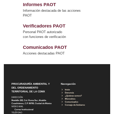
Informes PAOT
Información destacada de las acciones
PAOT
Verificadores PAOT
Personal PAOT autorizado
con funciones de verificación
Comunicados PAOT
Acciones destacadas PAOT
PROCURADURÍA AMBIENTAL Y
Navegación
DEL ORDENAMIENTO
Inicio
TERRITORIAL DE LA CDMX
Denuncia
¿Quiénes somos?
DIRECCIÓN
Micrositios
Medellín 202, Col. Roma Sur, Alcaldía
Comunicados
Cuauhtémoc, C.P. 06700, Ciudad de México
Consejo de Gobierno
WEB E-MAIL
Correo Institucional
TELÉFONO