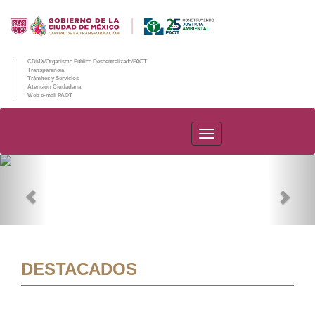
CDMX/Organismo Público Descentralizado/PAOT
Transparencia
Trámites y Servicios
Atención Ciudadana
Web e-mail PAOT
PAOT
Previous
Nex
DESTACADOS