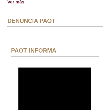
Ver más
DENUNCIA PAOT
PAOT INFORMA