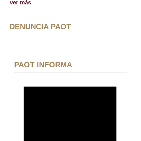
Ver más
DENUNCIA PAOT
PAOT INFORMA