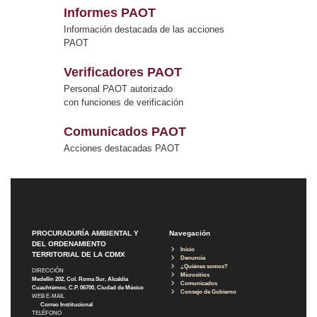
Informes PAOT
Información destacada de las acciones
PAOT
Verificadores PAOT
Personal PAOT autorizado
con funciones de verificación
Comunicados PAOT
Acciones destacadas PAOT
PROCURADURÍA AMBIENTAL Y
Navegación
DEL ORDENAMIENTO
Inicio
TERRITORIAL DE LA CDMX
Denuncia
¿Quiénes somos?
DIRECCIÓN
Micrositios
Medellín 202, Col. Roma Sur, Alcaldía
Comunicados
Cuauhtémoc, C.P. 06700, Ciudad de México
Consejo de Gobierno
WEB E-MAIL
Correo Institucional
TELÉFONO