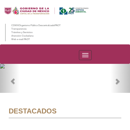
CDMX/Organismo Público Descentralizado/PAOT
Transparencia
Trámites y Servicios
Atención Ciudadana
Web e-mail PAOT
PAOT
Previous
Nex
DESTACADOS